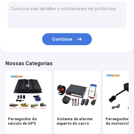
GPS que segue a plataforma
perseguidor de 4G GPS
Perseguidor de SIM Card GPS
Continue
Acessórios do perseguidor de GPS
Velocímetro elétrico da bicicleta
Nossas Categorias
Dispositivo de Rastreamento GPS
Rastreamento GPS de veículos
GPS Rastreamento de carro
Perseguidor de Ebike GPS
Perseguidor do
Sistema de alarme
Perseguidor d
Controlador elétrico da bicicleta
veículo de GPS
esperto do carro
da motociclet