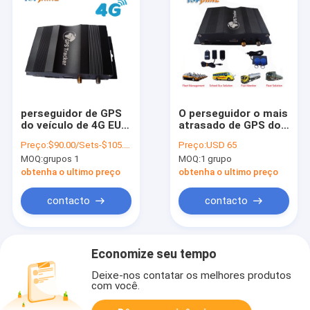
perseguidor de GPS
O perseguidor o mais
do veículo de 4G EUA
atrasado de GPS do
com T-Mobile SIM
veículo do táxi do
Preço:
$90.00/Sets-$105.00/Sets
Preço:
USD 65
Card Free Tracking
ônibus do caminhão
MOQ:
grupos 1
MOQ:
1 grupo
Systems
do carro com o
cartão do SD da
obtenha o ultimo preço
obtenha o ultimo preço
câmera do alarme do
carro do RFID
contacto
contacto
Economize seu tempo
Deixe-nos contatar os melhores produtos
com você.