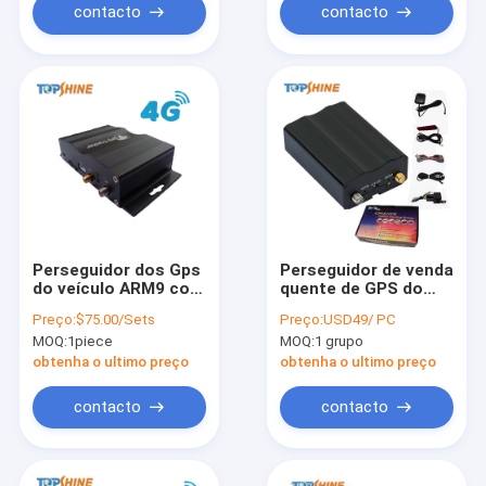
contacto
contacto
Perseguidor dos Gps
Perseguidor de venda
do veículo ARM9 com
quente de GPS do
monitoração do
veículo do ônibus do
Preço:
$75.00/Sets
Preço:
USD49/ PC
combustível do
caminhão do carro
MOQ:
1piece
MOQ:
1 grupo
botão do peso Rs485
com anti roubo do
RS232
alarme esperto do
obtenha o ultimo preço
obtenha o ultimo preço
carro de Bluetooth
contacto
contacto