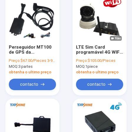
Perseguidor MT100
LTE Sim Card
de GPS da
programável 4G WIFI
motocicleta do
GPS que segue o
Preço:
$67.00/Pieces 3-99 Pieces
Preço:
$105.00/Pieces
veículo de OBDii com
perseguidor dos Gps
MOQ:
3 partes
MOQ:
1piece
controle real do ECU
do porto do Obd do
dispositivo com
obtenha o ultimo preço
obtenha o ultimo preço
câmera
contacto
contacto
Para casa
Produtos
Vídeos