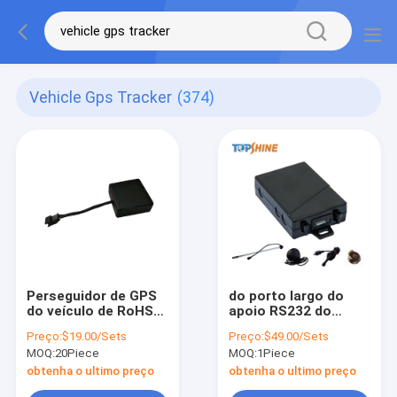
Vehicle Gps Tracker
(374)
Perseguidor de GPS
do porto largo do
do veículo de RoHS
apoio RS232 do
158dBm para a
perseguidor de GPS
Preço:
$19.00/Sets
Preço:
$49.00/Sets
função eliminada do
do veículo da tensão
MOQ:
20Piece
MOQ:
1Piece
motor e do carro da
de 4G 90V CRNA do
parada
roubo o anti detecta
obtenha o ultimo preço
obtenha o ultimo preço