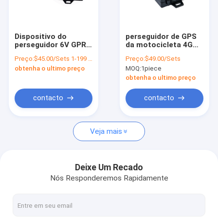
Sobre nós
Visita à fábrica
Dispositivo do
perseguidor de GPS
perseguidor 6V GPRS
da motocicleta 4G
Controle de qualidade
de GPS da
com o registador de
Preço:
$45.00/Sets 1-199 Sets
Preço:
$49.00/Sets
motocicleta da Geo-
dados da detecção
obtenha o ultimo preço
MOQ:
1piece
cerca para a bicicleta
2MB do motor
Contacte-nos
obtenha o ultimo preço
Notícias
contacto
contacto
Solicite um orçamento
Veja mais
Perseguidor do veículo de GPS
Deixe Um Recado
Nós Responderemos Rapidamente
Sistema de alarme esperto do carro
Perseguidor de GPS da motocicleta