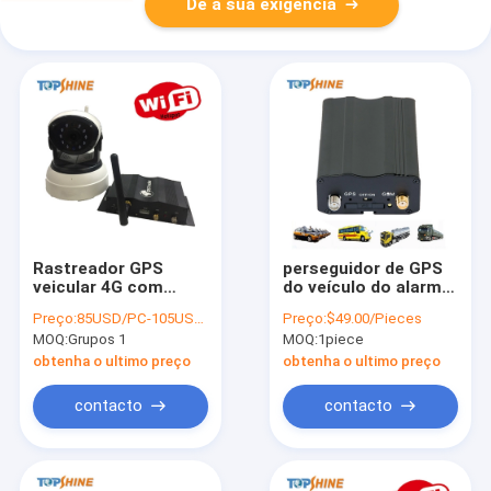
Dê a sua exigência
Rastreador GPS
perseguidor de GPS
veicular 4G com
do veículo do alarme
vídeo de canal duplo
do carro de 450mAh
Preço:
85USD/PC-105USD/PC
Preço:
$49.00/Pieces
on-line remoto ao
Bluetooth RFID
MOQ:
Grupos 1
MOQ:
1piece
vivo
nenhuma taxa
mensal
obtenha o ultimo preço
obtenha o ultimo preço
contacto
contacto