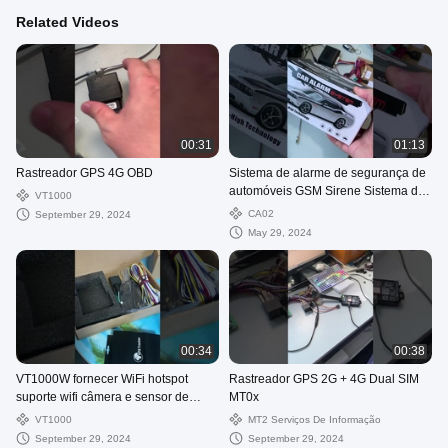
Related Videos
00:31
01:13
Rastreador GPS 4G OBD
Sistema de alarme de segurança de
automóveis GSM Sirene Sistema de
VT1000
rastreamento GPS de veículos com
CA02
September 29, 2024
sensor de choque
May 29, 2024
00:34
00:38
VT1000W fornecer WiFi hotspot
Rastreador GPS 2G + 4G Dual SIM
suporte wifi câmera e sensor de
MT0x
combustível
VT1000
MT2 Serviços De Informação
September 29, 2024
September 29, 2024