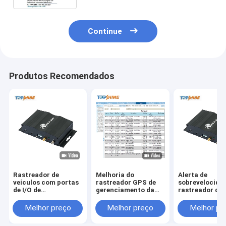
Continue
Produtos Recomendados
Rastreador de
Melhoria do
Alerta de
veículos com portas
rastreador GPS de
sobrevelocida
de I/O de
gerenciamento da
rastreador de
conectividade
cadeia de
veículos GPS 
2G/3G/4G, alarme de
suprimentos com ID
SOS e ID de
Melhor preço
Melhor preço
Melhor pr
velocidade GPRS e
de motorista
identificação 
RFID opcional
opcional e software
condutor opci