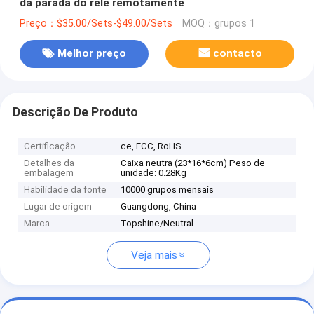
da parada do relé remotamente
Preço：$35.00/Sets-$49.00/Sets
MOQ：grupos 1
Melhor preço
contacto
Descrição De Produto
Certificação
ce, FCC, RoHS
Detalhes da
Caixa neutra (23*16*6cm) Peso de
embalagem
unidade: 0.28Kg
Habilidade da fonte
10000 grupos mensais
Lugar de origem
Guangdong, China
Marca
Topshine/Neutral
Veja mais