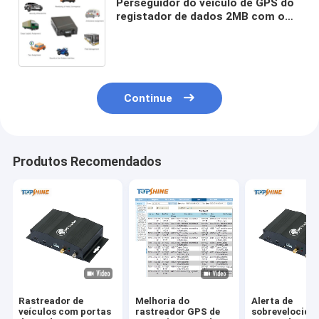
Perseguidor do veículo de GPS do
registador de dados 2MB com o
perseguidor dos Gps do vídeo da
câmera e do carro da imagem da
tomada
Continue
Produtos Recomendados
Rastreador de
Melhoria do
Alerta de
veículos com portas
rastreador GPS de
sobrevelocida