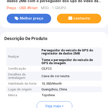
dados 2MB com o perseguidor dos Gps do vídeo da
câmera e do carro da imagem da tomada
Preço：USD 49/set
MOQ：1 GRUPO
Melhor preço
contacto
Descrição De Produto
Perseguidor do veículo de GPS do
registador de dados 2MB
Realçar
,
Tome o perseguidor do veículo de
GPS da imagem
Certificação
CE;FCC
Detalhes da
Caixa de cor neutra
embalagem
Habilidade da fonte
10, 000/Month
Lugar de origem
Guangzhou, China
Marca
Topshine
Veja mais