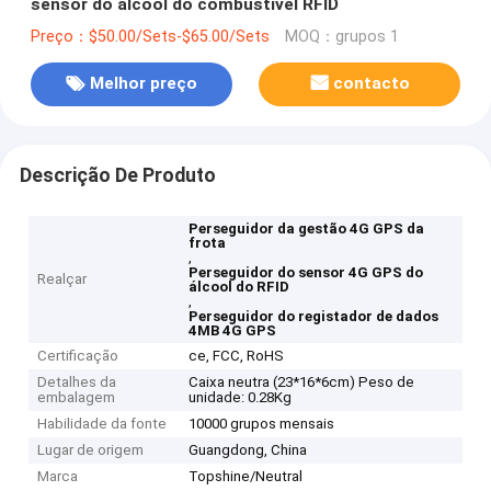
sensor do álcool do combustível RFID
Preço：$50.00/Sets-$65.00/Sets
MOQ：grupos 1
Melhor preço
contacto
Descrição De Produto
Perseguidor da gestão 4G GPS da
frota
,
Perseguidor do sensor 4G GPS do
Realçar
álcool do RFID
,
Perseguidor do registador de dados
4MB 4G GPS
Certificação
ce, FCC, RoHS
Detalhes da
Caixa neutra (23*16*6cm) Peso de
embalagem
unidade: 0.28Kg
Habilidade da fonte
10000 grupos mensais
Lugar de origem
Guangdong, China
Marca
Topshine/Neutral