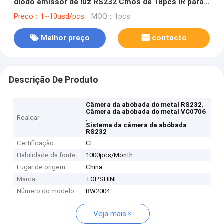
diodo emissor de luz RS232 Cmos de 18pcs IR para
o carro do veículo
Preço：1~10usd/pcs
MOQ：1pcs
Melhor preço
contacto
Descrição De Produto
,
Câmera da abóbada do metal RS232
Câmera da abóbada do metal VC0706
Realçar
,
Sistema da câmera da abóbada
RS232
Certificação
CE
Habilidade da fonte
1000pcs/Month
Lugar de origem
China
Marca
TOPSHINE
Número do modelo
RW2004
Veja mais