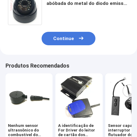
abóbada do metal do diodo emissor
de luz RS232 Cmos de 18pcs IR para
o carro do veículo
Continue
Produtos Recomendados
Nenhum sensor
A identificação de
Sensor capaci
ultrassônico do
For Driver do leitor
interruptor de
combustível do
de cartão dos
flutuador do ní