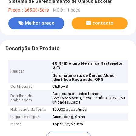
Sistema de Gerenciamento de Ônibus Escolar
Preço：$65.00/Sets
MOQ：1 peça
Melhor preço
contacto
Descrição De Produto
4G RFID Aluno Identifica Rastreador
GPS
Realçar
,
Gerenciamento de Ônibus Aluno
Identifica Rastreador GPS
Certificação
CE,RoHS
Cor neutra ou caixa branca
Detalhes da
(22*16,5*5,5cm), Peso unitário: 0,3Kg, 60
embalagem
unidades/Caixa
Habilidade da fonte
100000 peças/mês
Lugar de origem
Guangdong, China
Marca
Topshine/Neutral