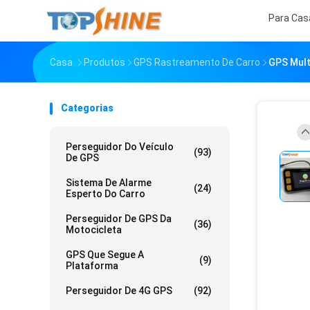
Para Cas
Casa
Produtos
GPS Rastreamento De Carro
GPS Mult
Categorias
Perseguidor Do Veículo
(93)
De GPS
Sistema De Alarme
(24)
Esperto Do Carro
Perseguidor De GPS Da
(36)
Motocicleta
GPS Que Segue A
(9)
Plataforma
Perseguidor De 4G GPS
(92)