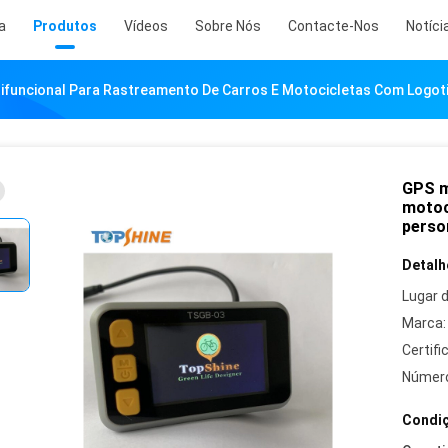
a
Produtos
Vídeos
Sobre Nós
Contacte-Nos
Notíci
ifuncional Para Rastreamento De Carros E Motocicletas Com Logotip
GPS m
motoc
perso
Detalh
Lugar 
Marca:
Certifi
Número
Condiç