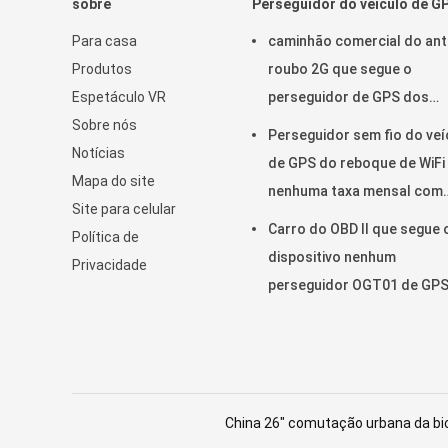
sobre
Perseguidor do veículo de G
Para casa
caminhão comercial do ant
Produtos
roubo 2G que segue o
Espetáculo VR
perseguidor de GPS dos
Sobre nós
dispositivos para o carro
Perseguidor sem fio do veí
Notícias
VT310N
de GPS do reboque de WiFi
Mapa do site
nenhuma taxa mensal com
Site para celular
câmara de vídeo OTA
Carro do OBD II que segue 
Política de
dispositivo nenhum
Privacidade
perseguidor OGT01 de GPS
reboque da taxa mensal
China 26" comutação urbana da bic