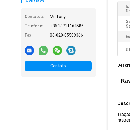
Contatos
Id
Do
Contatos:
Mr. Tony
Si
Telefone:
+86 13711164586
S
Fax:
86-020-85589366
Es
De
Descr
Contato
Ras
Descr
Traça
rastre