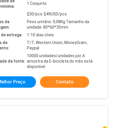
dade de
1 Conjunto
mínima:
$30/pcs-$49USD/pcs
es da
Peso unitário: 0,08Kg Tamanho da
agem:
unidade: 80*60*35mm
de entrega:
1-10 dias úteis
s de
T/T, Western Union, MoneyGram,
ento:
Paypal
10000 unidades/unidades por A
dade da fonte:
amostra da E-bicicleta do mês está
disponível
elhor Preço
Contato