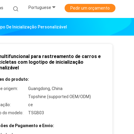
Portuguese
as
Pedir um orçamento
o De Inicialização Personalizável
ultifuncional para rastreamento de carros e
icletas com logotipo de inicialização
nalizável
es do produto:
de origem:
Guangdong, China
Topshine (supported OEM/ODM)
cação:
ce
 do modelo:
TSGB03
ões de Pagamento e Envio: