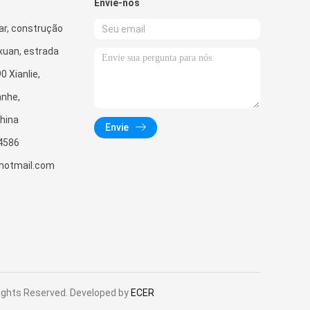
Envie-nos
ar, construção
xuan, estrada
0 Xianlie,
anhe,
hina
Envie
4586
hotmail.com
Rights Reserved. Developed by
ECER