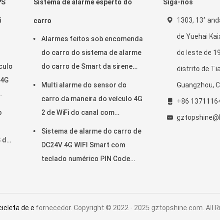
PS
Sistema de alarme esperto do
Siga-nos
i
1303, 13° and
carro
de Yuehai Kai
Alarmes feitos sob encomenda
do carro do sistema de alarme
do leste de 19
culo
do carro de Smart da sirene
distrito de Ti
 4G
CA02 com seguimento de GPS
Multi alarme do sensor do
Guangzhou, C
carro da maneira do veículo 4G
+86 1371116
o
2 de WiFi do canal com
gztopshine@
seguimento do RFID GPS
Sistema de alarme do carro de
 do
DC24V 4G WIFI Smart com
teclado numérico PIN Code
Anti Theft CA02
icleta de e
fornecedor. Copyright © 2022 - 2025 gztopshine.com. All 