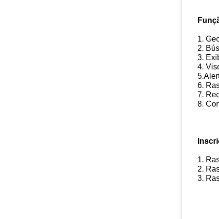
Funçã
1. Ge
2. Bús
3. Exi
4. Vi
5.Ale
6. Ra
7. Re
8. Cor
Inscr
1. Ra
2. Ra
3. Ra