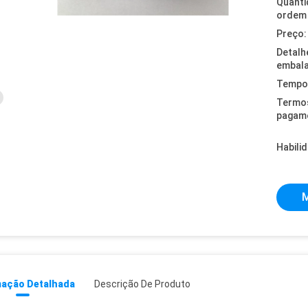
Quanti
ordem 
Preço:
Detalh
embal
Tempo 
Termo
pagam
Habili
M
mação Detalhada
Descrição De Produto