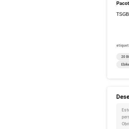
Pacot
TSGB0
etiquet
20 B
Ebik
Dese
Est
per
Obr