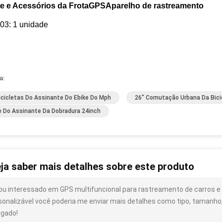
e e Acessórios da Frota
GPS
Aparelho de rastreamento
3: 1 unidade
a:
icicletas Do Assinante Do Ebike Do Mph
26" Comutação Urbana Da Bici
e Do Assinante Da Dobradura 24inch
ja saber mais detalhes sobre este produto
ou interessado em GPS multifuncional para rastreamento de carros e 
sonalizável você poderia me enviar mais detalhes como tipo, tamanho, 
igado!