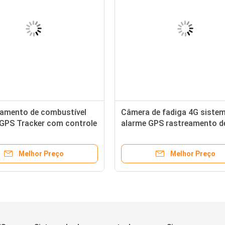
amento de combustível
Câmera de fadiga 4G siste
 GPS Tracker com controle
alarme GPS rastreamento d
ware APP
com ponto de acesso Wi-Fi
integrado
Melhor Preço
Melhor Preço