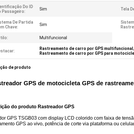
entificação Do ID
Sim
Tela D
 Passageiro:
stema De Partida
Sistem
Sim
em Chave:
Rastre
tilo:
Multifuncional
Rastreamento de carro por GPS multifuncional
,
stacar:
Rastreamento de carro por GPS para motocicl
ição de produto
treador GPS de motocicleta GPS de rastreamen
ição do produto Rastreador GPS
dor GPS TSGB03 com display LCD colorido com faixa de tensão
amento GPS ao vivo, potência de corte via plataforma ou celula