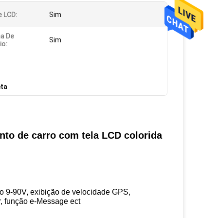
e LCD:
Sim
a De
Sim
io:
eta
to de carro com tela LCD colorida
 9-90V, exibição de velocidade GPS,
r, função e-Message ect