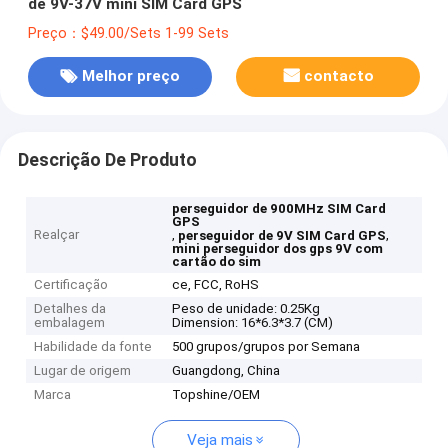
de 9V-37V mini SIM Card GPS
Preço：$49.00/Sets 1-99 Sets
Melhor preço
contacto
Descrição De Produto
perseguidor de 900MHz SIM Card
GPS
Realçar
,
,
perseguidor de 9V SIM Card GPS
mini perseguidor dos gps 9V com
cartão do sim
Certificação
ce, FCC, RoHS
Detalhes da
Peso de unidade: 0.25Kg
embalagem
Dimension: 16*6.3*3.7 (CM)
Habilidade da fonte
500 grupos/grupos por Semana
Lugar de origem
Guangdong, China
Marca
Topshine/OEM
Veja mais