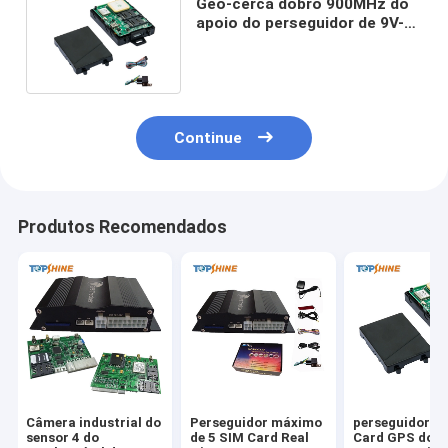
Geo-cerca dobro 900MHz do
apoio do perseguidor de 9V-
37V mini SIM Card GPS
Continue
Produtos Recomendados
Câmera industrial do
Perseguidor máximo
perseguidor d
sensor 4 do
de 5 SIM Card Real
Card GPS do d