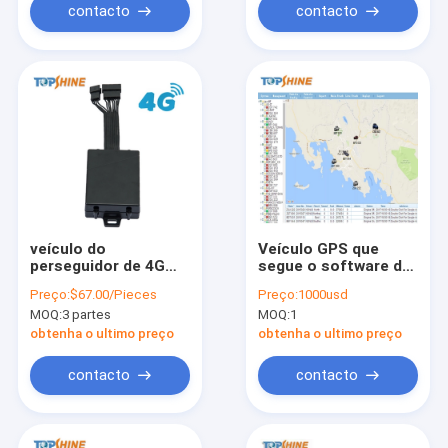
contacto
contacto
veículo do
Veículo GPS que
perseguidor de 4G
segue o software da
GPS que monitora o
plataforma para
Preço:
$67.00/Pieces
Preço:
1000usd
sistema de gestão
Protrack Coban
MOQ:
3 partes
MOQ:
1
do sensor do
Teltonika Queclink
combustível do
Bofan
obtenha o ultimo preço
obtenha o ultimo preço
apoio
contacto
contacto