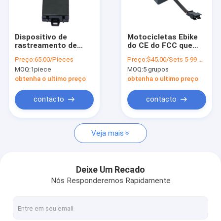
Sobre nós
Visita à fábrica
Dispositivo de
Motocicletas Ebike
rastreamento de
do CE do FCC que
Controle de qualidade
carro GPS 4G com
segue o perseguidor
Preço:
65.00/Pieces
Preço:
$45.00/Sets 5-99 Sets
monitor de
do dispositivo 4G
MOQ:
1piece
MOQ:
5 grupos
temperatura e
Wifi GPS com
Contacte-nos
umidade Bluetooth
processador central
obtenha o ultimo preço
obtenha o ultimo preço
industrial
Notícias
contacto
contacto
Solicite um orçamento
Veja mais
Perseguidor do veículo de GPS
Deixe Um Recado
Nós Responderemos Rapidamente
Sistema de alarme esperto do carro
Perseguidor de GPS da motocicleta