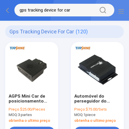
Gps Tracking Device For Car
(120)
AGPS Mini Car de
Automóvel do
posicionamento
perseguidor do
rápido GPS OBD que
veículo de Topshine
Preço:
$25.00/Pieces
Preço:
$75.00/Sets
segue o dispositivo
4G ARM9 GPS que
MOQ:
3 partes
MOQ:
1piece
com memória 2MB
segue o dispositivo
nenhum Sim Card
obtenha o ultimo preço
obtenha o ultimo preço