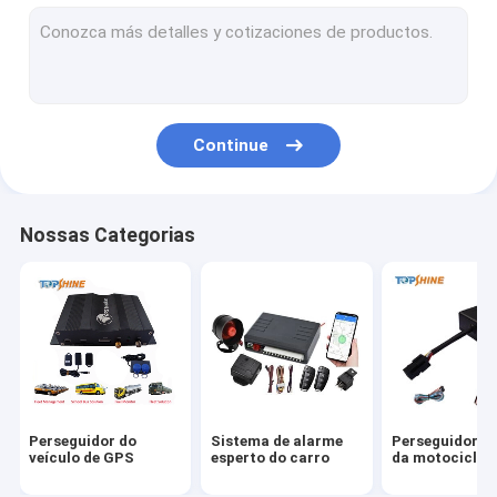
GPS que segue a plataforma
perseguidor de 4G GPS
Perseguidor de SIM Card GPS
Continue
Acessórios do perseguidor de GPS
Velocímetro elétrico da bicicleta
Nossas Categorias
Dispositivo de Rastreamento GPS
Rastreamento GPS de veículos
GPS Rastreamento de carro
Perseguidor de Ebike GPS
Perseguidor do
Sistema de alarme
Perseguidor d
Controlador elétrico da bicicleta
veículo de GPS
esperto do carro
da motociclet