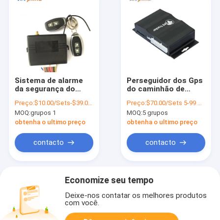
Sistema de alarme
Perseguidor dos Gps
da segurança do
do caminhão de
carro do ABS com
Mnagement VT1000
Preço:
$10.00/Sets-$39.00/Sets
Preço:
$70.00/Sets 5-99 Sets
monitoração central
Sim Gps Car Tracking
MOQ:
grupos 1
MOQ:
5 grupos
de seguimento do
Device da frota com
combustível do
o cartão de 64GB SD
obtenha o ultimo preço
obtenha o ultimo preço
sistema do
fechamento de GPS
contacto
contacto
Economize seu tempo
Deixe-nos contatar os melhores produtos
com você.