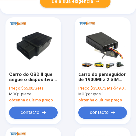
Dê a sua exigência
Carro do OBD II que
carro do perseguidor
segue o dispositivo
de 1900Mhz 2 SIM
nenhum perseguidor
Card GPS que segue
Preço:
$65.00/Sets
Preço:
$35.00/Sets-$49.00/Sets
OGT01 de GPS do
o dispositivo com o
MOQ:
1piece
MOQ:
grupos 1
reboque da taxa
relé do alarme do
mensal
SOS
obtenha o ultimo preço
obtenha o ultimo preço
contacto
contacto