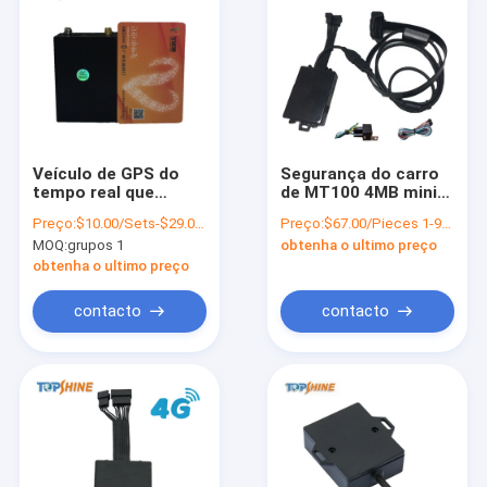
Veículo de GPS do
Segurança do carro
tempo real que
de MT100 4MB mini
segue o dispositivo
GPS que segue o
Preço:
$10.00/Sets-$29.00/Sets
Preço:
$67.00/Pieces 1-99 Pieces
com alarme do carro
dispositivo para o
MOQ:
grupos 1
obtenha o ultimo preço
de Bluetooth RFID e
veículo da
para identificar a
motocicleta
obtenha o ultimo preço
identificação do
motorista
contacto
contacto
Para casa
Produtos
Vídeos