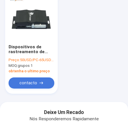
Dispositivos de
rastreamento de
veículos Quectel
Preço:
50USD/PC-65USD/PC
GSM GPS com
MOQ:
grupos 1
câmera para fotos
instantâneas para
obtenha o ultimo preço
anticombustível
roubado
contacto
Deixe Um Recado
Nós Responderemos Rapidamente