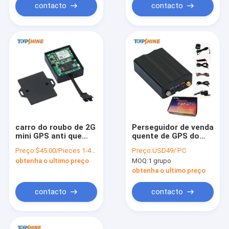
contacto
contacto
carro do roubo de 2G
Perseguidor de venda
mini GPS anti que
quente de GPS do
segue o dispositivo
veículo do ônibus do
Preço:
$45.00/Pieces 1-499 Pieces
Preço:
USD49/ PC
para a segurança do
caminhão do carro
obtenha o ultimo preço
MOQ:
1 grupo
veículo
com anti roubo do
alarme esperto do
obtenha o ultimo preço
carro de Bluetooth
contacto
contacto