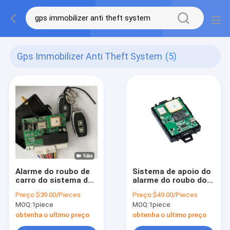
Gps Immobilizer Anti Theft System
(5)
Alarme do roubo de
Sistema de apoio do
carro do sistema do
alarme do roubo do
roubo do
perseguidor de GPS
Preço:
$39.00/Pieces
Preço:
$49.00/Pieces
imobilizador de GPS
do carro da gestão
MOQ:
1piece
MOQ:
1piece
anti com entrada
da frota do ODM
Keyless de
motor eliminado
obtenha o ultimo preço
obtenha o ultimo preço
travamento central
remoto do anti