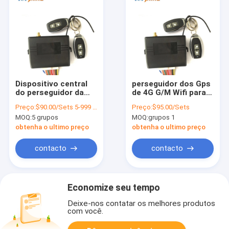
Dispositivo central
perseguidor dos Gps
do perseguidor da
de 4G G/M Wifi para o
G/M SMS 4G GPS do
alarme da
Preço:
$90.00/Sets 5-999 Sets
Preço:
$95.00/Sets
alarme do carro do
motocicleta do carro
MOQ:
5 grupos
MOQ:
grupos 1
fechamento com
que segue o
sistema de vigilância
dispositivo
obtenha o ultimo preço
obtenha o ultimo preço
do combustível
contacto
contacto
Economize seu tempo
Deixe-nos contatar os melhores produtos
com você.