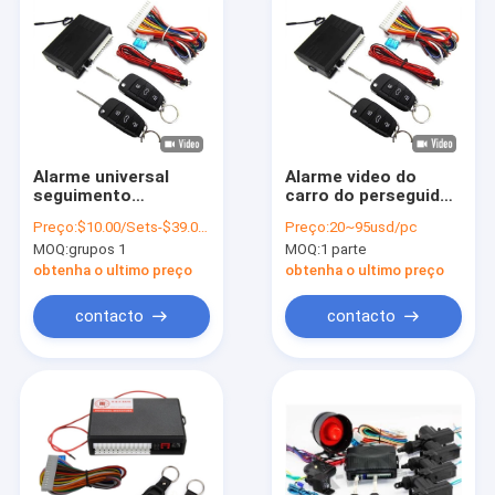
Alarme universal
Alarme video do
seguimento
carro do perseguidor
incorporado de GPS
de GPS do veículo do
Preço:
$10.00/Sets-$39.00/Sets
Preço:
20~95usd/pc
do carro do sistema
ponto quente 4G de
MOQ:
grupos 1
MOQ:
1 parte
do imobilizador do
WiFi da monitoração
veículo e sistema
do sistema de
obtenha o ultimo preço
obtenha o ultimo preço
central do
segurança do carro
fechamento
com começo remoto
contacto
contacto
Para casa
Produtos
Vídeos