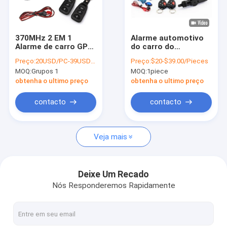
Sobre nós
Visita à fábrica
370MHz 2 EM 1
Alarme automotivo
Alarme de carro GPS
do carro do
Controle de qualidade
embutido
perseguidor de GPS
Preço:
20USD/PC-39USD/PC
Preço:
$20-$39.00/Pieces
Rastreamento de
do veículo do alarme
MOQ:
Grupos 1
MOQ:
1piece
carro com motor de
do começo remoto
Contacte-nos
partida remota
de sistemas de
obtenha o ultimo preço
obtenha o ultimo preço
alarme com relé da
sirene
Notícias
contacto
contacto
Solicite um orçamento
Veja mais
Perseguidor do veículo de GPS
Deixe Um Recado
Nós Responderemos Rapidamente
Sistema de alarme esperto do carro
Perseguidor de GPS da motocicleta