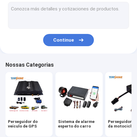
GPS que segue a plataforma
perseguidor de 4G GPS
Perseguidor de SIM Card GPS
Continue
Acessórios do perseguidor de GPS
Velocímetro elétrico da bicicleta
Nossas Categorias
Dispositivo de Rastreamento GPS
Rastreamento GPS de veículos
GPS Rastreamento de carro
Perseguidor de Ebike GPS
Perseguidor do
Sistema de alarme
Perseguidor d
Controlador elétrico da bicicleta
veículo de GPS
esperto do carro
da motociclet