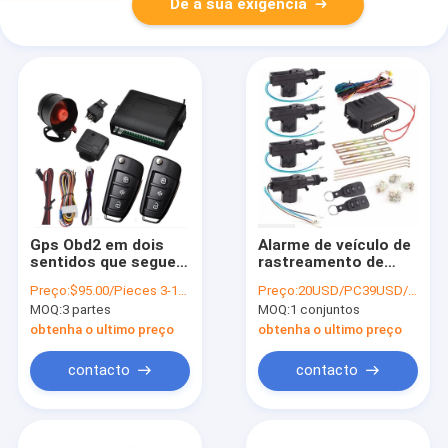
Dê a sua exigência
Gps Obd2 em dois
Alarme de veículo de
sentidos que seguem
rastreamento de
o sistema de alarme
carro GPS 2G com
Preço:
$95.00/Pieces 3-199 Pieces
Preço:
20USD/PC39USD/PC
esperto do carro 4G
comunicação
MOQ:
3 partes
MOQ:
1 conjuntos
do dispositivo com
bidirecional
ponto quente de WIFI
obtenha o ultimo preço
obtenha o ultimo preço
contacto
contacto