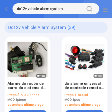
Dc12v Vehicle Alarm System
(39)
Alarme do roubo de
do alarme universal
carro do sistema do
de controle remoto
roubo do
do carro de 12V
Preço:
$39.00/Pieces
Preço:
1-100usd
imobilizador de GPS
100m sistema de
MOQ:
1piece
MOQ:
1pcs
anti com entrada
segurança Keyless
Keyless de
do veículo da entrada
obtenha o ultimo preço
obtenha o ultimo preço
travamento central