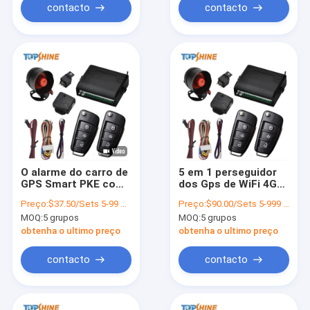
contacto
contacto
O alarme do carro de
5 em 1 perseguidor
GPS Smart PKE com
dos Gps de WiFi 4G
o relé central da
Obd com sistema de
Preço:
$37.50/Sets 5-99 Sets
Preço:
$90.00/Sets 5-999 Sets
sirene do sistema da
Live Audio Car Alarm
MOQ:
5 grupos
MOQ:
5 grupos
fechadura da porta
indica claro
obtenha o ultimo preço
obtenha o ultimo preço
contacto
contacto